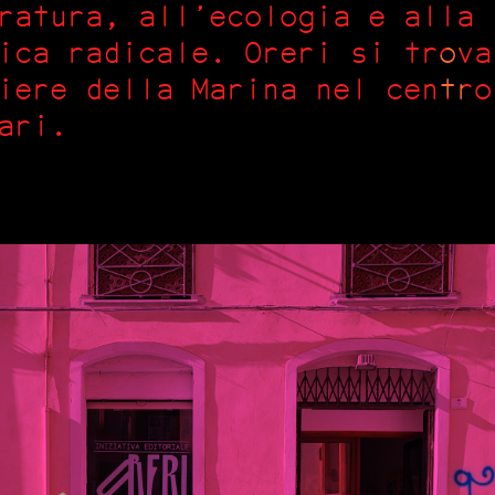
ratura, all’ecologia e alla
ica radicale. Oreri si trova
iere della Marina nel centro
ari.