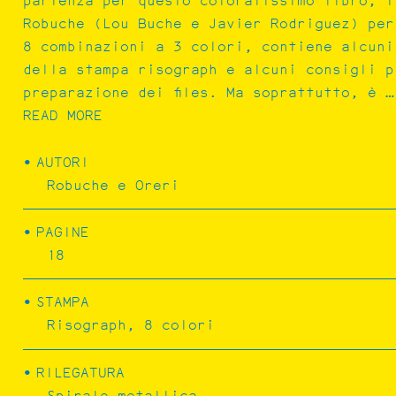
partenza per questo coloratissimo libro, i
Robuche (Lou Buche e Javier Rodriguez) per
8 combinazioni a 3 colori, contiene alcuni
della stampa risograph e alcuni consigli p
preparazione dei files. Ma soprattutto, è …
READ MORE
AUTORI
Robuche e Oreri
POEMAS FIBRA
PAGINE
18
STAMPA
Risograph, 8 colori
RILEGATURA
Spirale metallica