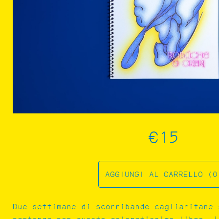
€15
FESTA CAMPESTRE
AGGIUNGI AL CARRELLO (0
Due settimane di scorribande cagliaritane 