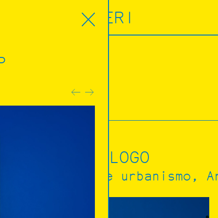
ORERI
P
azioni
reri
CATALOGO
Architettura e urbanismo
A