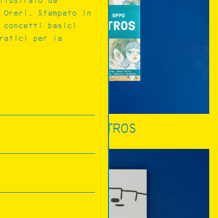
llustrato da
 Oreri. Stampato in
 concetti basici
ratici per la
MOSTROS