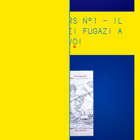
SLEEPWALKERS N°1 – IL
CONCERTO DEI FUGAZI A
GAVOI