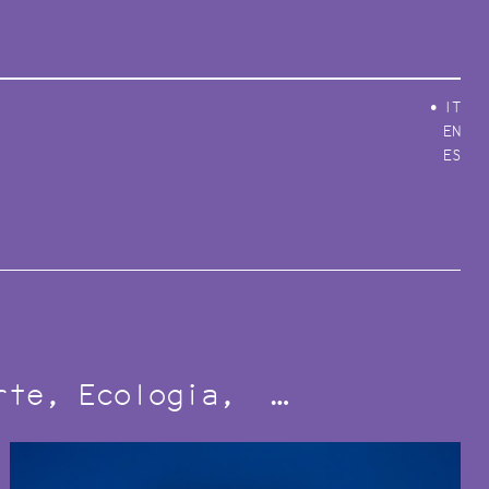
IT
EN
ES
rte
Ecologia
…