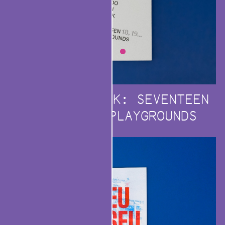
ALDO VAN EYCK: SEVENTEEN
18, 19... PLAYGROUNDS