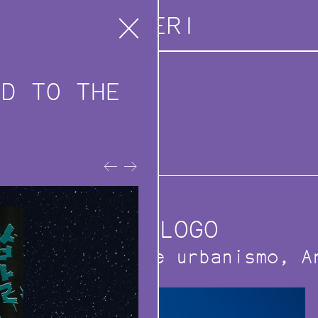
ORERI
ND TO THE
azioni
reri
CATALOGO
Architettura e urbanismo
A