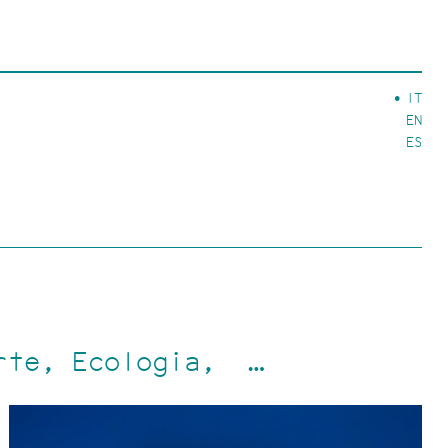
IT
EN
ES
rte
Ecologia
…