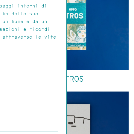
saggi interni di
 fin dalla sua
 un fiume e da un
rsazioni e ricordi
 attraverso le vite
MOSTROS