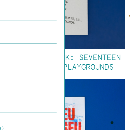
ALDO VAN EYCK: SEVENTEEN
18, 19... PLAYGROUNDS
a)