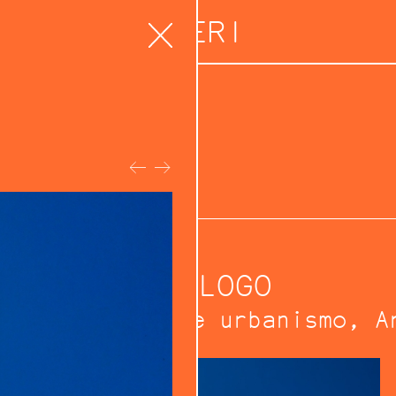
ORERI
azioni
reri
CATALOGO
Architettura e urbanismo
A