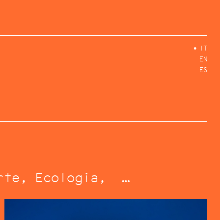
IT
EN
ES
rte
Ecologia
…