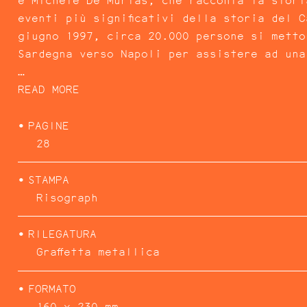
e Michele De Murtas, che racconta la stori
eventi più significativi della storia del 
giugno 1997, circa 20.000 persone si metto
Sardegna verso Napoli per assistere ad una
…
READ MORE
PAGINE
28
POEMAS FIBRA
STAMPA
Risograph
RILEGATURA
Graffetta metallica
FORMATO
160 x 230 mm