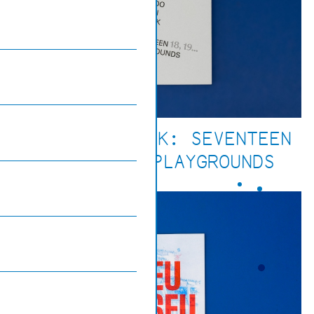
ALDO VAN EYCK: SEVENTEEN
18, 19... PLAYGROUNDS