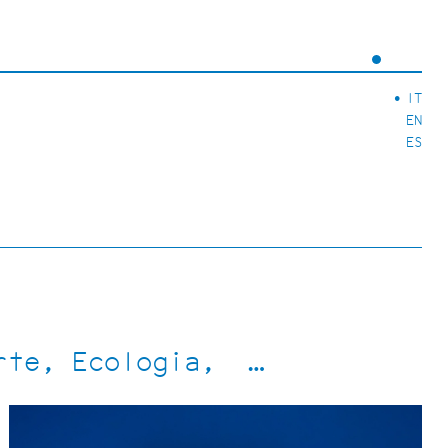
IT
EN
ES
rte
Ecologia
…