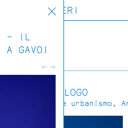
ORERI
1 – IL
azioni
I A GAVOI
reri
CATALOGO
Architettura e urbanismo
A