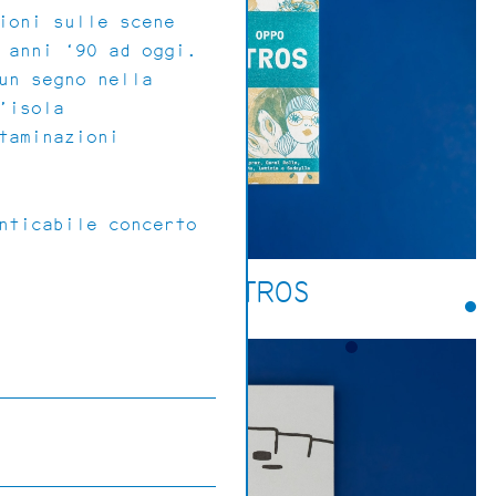
ioni sulle scene
 anni ‘90 ad oggi.
un segno nella
’isola
taminazioni
nticabile concerto
MOSTROS