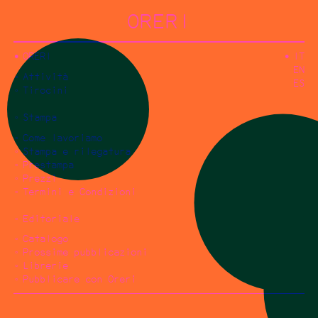
ORERI
ORERI
IT
EN
Attività
ES
Tirocini
Stampa
Come lavoriamo
Stampa e rilegatura
Prestampa
Prezzi
Termini e Condizioni
Editoriale
Catalogo
Prossime pubblicazioni
Librerie
Pubblicare con Oreri