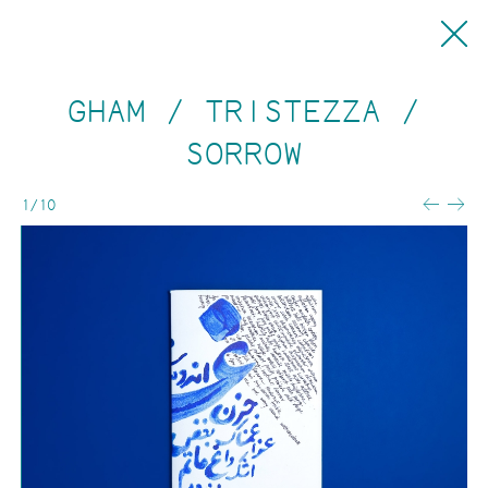
ORERI
Oreri
IT
GHAM / TRISTEZZA /
EN
Eventos
ES
Pasantías
SORROW
Imprenta
1/10
Cómo trabajamos
Técnicas y materiales
Preimpresión
Precios
Términos y condiciones
Editorial
Catálogo
Próximas publicaciones
Librerías
Línea editorial